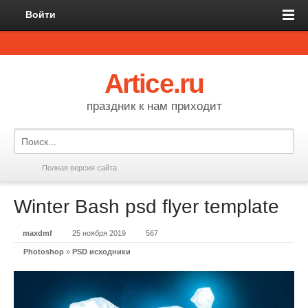
Войти
Artice.ru
праздник к нам приходит
Полная версия сайта
Winter Bash psd flyer template
maxdmf
25 ноября 2019
567
Photoshop
»
PSD исходники